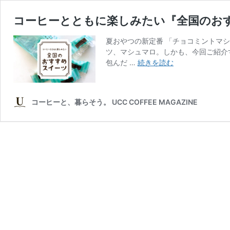
コーヒーとともに楽しみたい『全国のおす
夏おやつの新定番 「チョコミントマ
ツ、マシュマロ。しかも、今回ご紹介
コ
包んだ …
続きを読む
ー
ヒ
ー
コーヒーと、暮らそう。 UCC COFFEE MAGAZINE
と
と
も
に
楽
し
み
た
い
『全
国
の