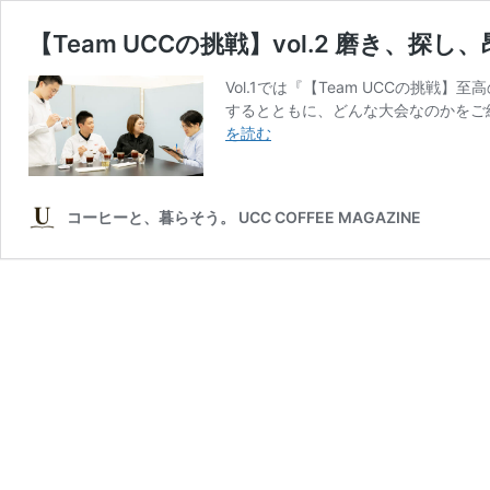
【Team UCCの挑戦】vol.2 磨き、探し
Vol.1では『【Team UCCの挑
するとともに、どんな大会なのかをご
【Team
を読む
UCC
の
挑
コーヒーと、暮らそう。 UCC COFFEE MAGAZINE
戦】
vol.2
磨
き、
探
し、
昂
め
合
う。