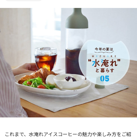
海外事業
サステナビ
リティ教育
ニュースリ
リティレポ
グループサ
コーヒー×
リース
ート
ポート
健康
これまで、水淹れアイスコーヒーの魅力や楽しみ方をご紹