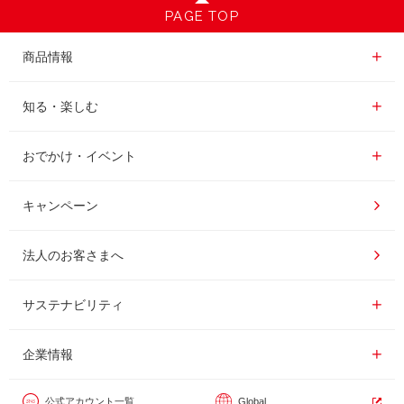
PAGE TOP
商品情報一覧
商品情報
レギュラーコーヒー
知る・楽しむ一覧
知る・楽しむ
インスタントコーヒー
おいしいコーヒーの淹れ方
おでかけ・イベント情報一覧
おでかけ・イベント
ドリンク
コーヒー百科
UCCコーヒー博物館
キャンペーン
ドリップポッド
レシピ
UCCコーヒーアカデミー
法人のお客さまへ
コーヒーギフト
UCCラボ
工場見学
サステナビリティ
サステナビリティ
器具・その他
UCCのコーヒーマガジン
東京ディズニーリゾート®︎
企業情報一覧
企業情報
カフェのお仕事体験
公式アカウント一覧
Global