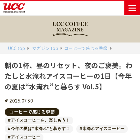
商品情報一覧
知る・楽しむ一覧
おでかけ・イベント情報一覧
サステナビリティ
企業情報
UCC top
マガジン top
コーヒーで感じる季節
朝の1杯、昼のリセット、夜のご褒美。わ
Sustainability
会社案内
自然を豊かに
事業内容
直営農園
UCCの活動
Vision
する手助けを
トップメッ
コーヒー関
ハワイ
サステナビ
たしと水淹れアイスコーヒーの1日【今年
レギュラーコ
インスタント
ドリップポッ
コーヒーギフ
サステナビ
カーボンニ
セージ
連事業
リティ
UCCコーヒー
おいしいコー
UCCコーヒー
東京ディズニ
UCCのコーヒ
カフェのお仕
ジャマイカ
ーヒー
コーヒー
ドリンク
ド
ト
器具・その他
の夏は“水淹れ”と暮らす Vol.5】
リティビジ
ュートラル
ヒーの淹れ方
博物館
コーヒー百科
アカデミー
工場見学
レシピ
ーリゾート®︎
UCCラボ
ーマガジン
事体験
パーパス
業務用サー
採用活動
ョン
Sustainability
ネイチャー
＆ バリュ
ビス事業
研究活動
Challenge
ポジティブ
2025.07.30
ー
人々を豊かに
外食事業
サステナビ
UCC神戸コ
する手助けを
コーポレー
環境と社会
コーヒーマ
リティチャ
ーヒービレ
コーヒーで感じる季節
サステナブ
トメッセー
人権の尊重
シン事業
レンジ
ッジ
#アイスコーヒーを、楽しもう！
ルなコーヒ
ジ
サーキュラ
地域・戦略
ウェブマガ
#今年の夏は“水淹れ”と暮らす！
#水淹れアイスコーヒー
ー調達
Sustainability
企業概要
ーエコノミ
事業
ジン
Report
#アイスコーヒー
サステナビ
沿革
ー