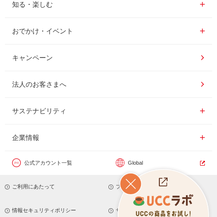
レギュラーコーヒー
知る・楽しむ一覧
知る・楽しむ
インスタントコーヒー
おいしいコーヒーの淹れ方
おでかけ・イベント情報一覧
おでかけ・イベント
ドリンク
コーヒー百科
UCCコーヒー博物館
キャンペーン
ドリップポッド
レシピ
UCCコーヒーアカデミー
法人のお客さまへ
コーヒーギフト
UCCラボ
工場見学
サステナビリティ
サステナビリティ
器具・その他
UCCのコーヒーマガジン
東京ディズニーリゾート®︎
企業情報一覧
企業情報
カフェのお仕事体験
公式アカウント一覧
Global
サステナビリティビジョン
ご利用にあたって
プライバシーポリシー
サステナブルなコーヒー調達
トップメッセージ
情報セキュリティポリシー
サイトマップ