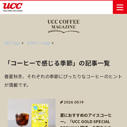
商品情報一覧
知る・楽しむ一覧
おでかけ・イベント情報一覧
サステナビリティ
企業情報
UCC top
マガジン top
Sustainability
会社案内
自然を豊かに
事業内容
直営農園
UCCの活動
「コーヒーで感じる季節」の記事一覧
Vision
する手助けを
トップメッ
コーヒー関
ハワイ
サステナビ
レギュラーコ
インスタント
ドリップポッ
コーヒーギフ
サステナビ
カーボンニ
セージ
連事業
リティ
UCCコーヒー
おいしいコー
UCCコーヒー
東京ディズニ
UCCのコーヒ
カフェのお仕
ジャマイカ
ーヒー
コーヒー
ドリンク
ド
ト
器具・その他
春夏秋冬、それぞれの季節にぴったりなコーヒーのヒント
リティビジ
ュートラル
ヒーの淹れ方
博物館
コーヒー百科
アカデミー
工場見学
レシピ
ーリゾート®︎
UCCラボ
ーマガジン
事体験
パーパス
業務用サー
採用活動
ョン
Sustainability
が満載です。
ネイチャー
＆ バリュ
ビス事業
研究活動
Challenge
ポジティブ
ー
人々を豊かに
外食事業
サステナビ
UCC神戸コ
する手助けを
コーポレー
環境と社会
コーヒーマ
リティチャ
ーヒービレ
2026.05.19
サステナブ
トメッセー
人権の尊重
シン事業
レンジ
ッジ
ルなコーヒ
ジ
夏におすすめのアイスコーヒ
サーキュラ
地域・戦略
ウェブマガ
ー調達
Sustainability
企業概要
ー。『UCC GOLD SPECIAL
ーエコノミ
事業
ジン
Report
サステナビ
沿革
ー