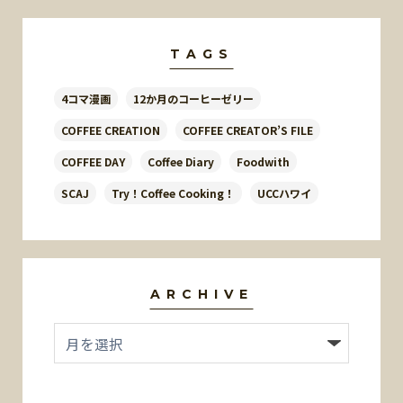
TAGS
4コマ漫画
12か月のコーヒーゼリー
COFFEE CREATION
COFFEE CREATOR’S FILE
COFFEE DAY
Coffee Diary
Foodwith
SCAJ
Try！Coffee Cooking！
UCCハワイ
ARCHIVE