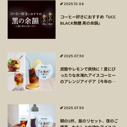
2025.10.06
コーヒー好きにおすすめ「UCC
BLACK無糖 黒の余韻」
2025.07.30
炭酸やレモンで爽快に！夏にぴ
ったりな水淹れアイスコーヒー
のアレンジアイデア【今年の夏
は“水淹れ”と暮らす！Vol.4】
2025.07.30
朝の1杯、昼のリセット、夜のご
褒美。わたしと水淹れアイスコ