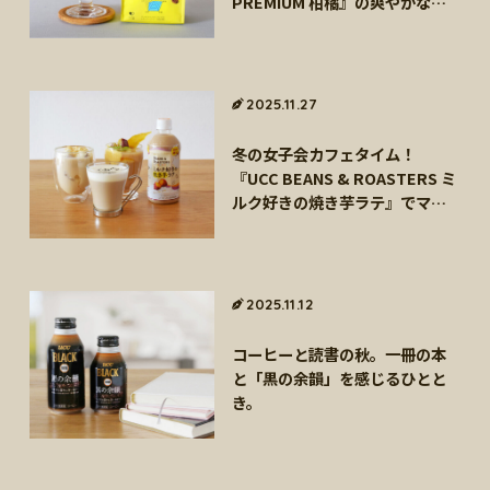
PREMIUM 柑橘』の爽やかな魅
海外事業
サステナビ
リティ教育
力
ニュースリ
リティレポ
グループサ
コーヒー×
リース
ート
ポート
健康
2025.11.27
冬の女子会カフェタイム！
『UCC BEANS & ROASTERS ミ
ルク好きの焼き芋ラテ』でマイ
スペシャルドリンクを楽しもう
2025.11.12
コーヒーと読書の秋。一冊の本
と「黒の余韻」を感じるひとと
き。