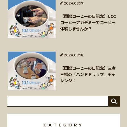
海外事業
サステナビ
2024.09.19
リティ教育
ニュースリ
リティレポ
グループサ
コーヒー×
リース
ート
【国際コーヒーの日記念】UCC
ポート
健康
コーヒーアカデミーでコーヒー
体験しませんか？
2024.09.18
【国際コーヒーの日記念】三者
三様の「ハンドドリップ」チャ
レンジ！
CATEGORY