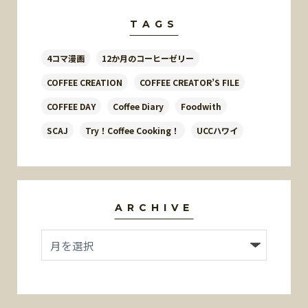
TAGS
4コマ漫画
12か月のコーヒーゼリー
COFFEE CREATION
COFFEE CREATOR’S FILE
COFFEE DAY
Coffee Diary
Foodwith
SCAJ
Try！Coffee Cooking！
UCCハワイ
ARCHIVE