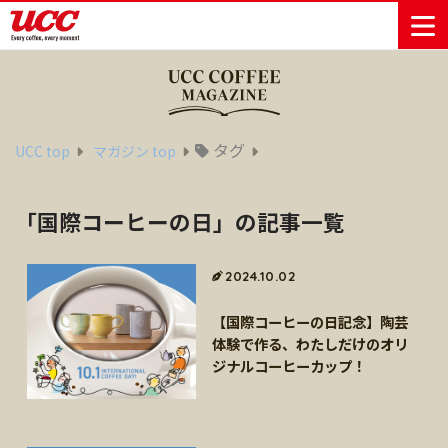
商品情報一覧
知る・楽しむ一覧
おでかけ・イベント情報一覧
サステナビリティ
企業情報
タグ
UCC top
マガジン top
Sustainability
会社案内
自然を豊かに
事業内容
直営農園
UCCの活動
「国際コーヒーの日」の記事一覧
Vision
する手助けを
トップメッ
コーヒー関
ハワイ
サステナビ
レギュラーコ
インスタント
ドリップポッ
コーヒーギフ
サステナビ
カーボンニ
セージ
連事業
リティ
UCCコーヒー
おいしいコー
UCCコーヒー
東京ディズニ
UCCのコーヒ
カフェのお仕
ジャマイカ
ーヒー
コーヒー
ドリンク
ド
ト
器具・その他
リティビジ
ュートラル
ヒーの淹れ方
博物館
コーヒー百科
アカデミー
工場見学
レシピ
ーリゾート®︎
UCCラボ
ーマガジン
事体験
2024.10.02
パーパス
業務用サー
採用活動
ョン
Sustainability
ネイチャー
＆ バリュ
ビス事業
研究活動
Challenge
ポジティブ
【国際コーヒーの日記念】陶芸
ー
人々を豊かに
外食事業
サステナビ
UCC神戸コ
体験で作る、わたしだけのオリ
する手助けを
コーポレー
環境と社会
コーヒーマ
リティチャ
ーヒービレ
ジナルコーヒーカップ！
サステナブ
トメッセー
人権の尊重
シン事業
レンジ
ッジ
ルなコーヒ
ジ
サーキュラ
地域・戦略
ウェブマガ
ー調達
Sustainability
企業概要
ーエコノミ
事業
ジン
Report
サステナビ
沿革
ー