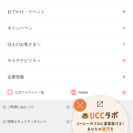
インスタントコーヒー
おいしいコーヒーの淹れ方
おでかけ・イベント情報一覧
おでかけ・イベント
ドリンク
コーヒー百科
UCCコーヒー博物館
キャンペーン
ドリップポッド
レシピ
UCCコーヒーアカデミー
法人のお客さまへ
コーヒーギフト
UCCラボ
工場見学
サステナビリティ
サステナビリティ
器具・その他
UCCのコーヒーマガジン
東京ディズニーリゾート®︎
企業情報一覧
企業情報
カフェのお仕事体験
公式アカウント一覧
Global
サステナビリティビジョン
ご利用にあたって
プライバシーポリシー
サステナブルなコーヒー調達
トップメッセージ
情報セキュリティポリシー
サイトマップ