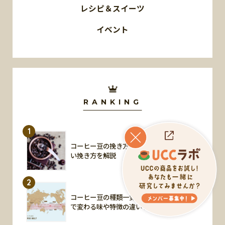
レシピ＆スイーツ
イベント
RANKING
1
コーヒー豆の挽き方｜5種類の挽き目と正し
い挽き方を解説
2
コーヒー豆の種類一覧 | 産地や銘柄、焙煎
で変わる味や特徴の違いを解説します！