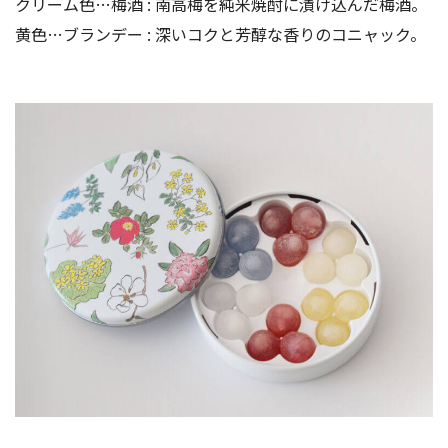
クリーム色…梅酒 : 南高梅を純米焼酎に漬け込んだ梅酒。
黄色…ブランデー : 深いコクと芳醇な香りのコニャック。