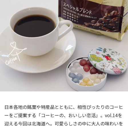
海外事業
サステナビ
リティ教育
ニュースリ
リティレポ
グループサ
コーヒー×
リース
ート
ポート
健康
日本各地の銘菓や特産品とともに、相性ぴったりのコーヒ
ーをご提案する「コーヒーの、おいしい恋活」。vol.14を
迎える今回は北海道へ。可愛らしさの中に大人の味わいを