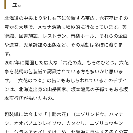
ュ。
北海道の中央より少し右下に位置する帯広。六花亭はその
豊かな大地で、メセナ活動も積極的に行なっています。美
術館、図書施設、レストラン、音楽ホール、それらの企画
や運営、児童詩誌の出版など、その活動は多岐に渡りま
す。
2007年に開園した広大な「六花の森」もそのひとつ。六花
亭を花柄の包装紙で認識されている方も多いかと思いま
す。『六花のつゆ』の缶にもあしらわれているこのデザイ
ンは、北海道出身の山岳画家、坂本龍馬の子孫でもある坂
本直行氏が描いたもの。
包装紙には今まで「十勝六花」（エゾリンドウ、ハマナ
シ、オオバノエンレイソウ、カタクリ、エゾリュウキン
カ、シラネアオイ）をはじめ、北海道に自生する多くの草