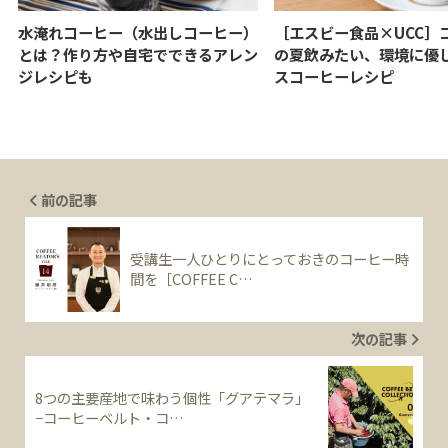
水淹れコーヒー（水出しコーヒー）
［エスビー食品×UCC］
とは？作り方や自宅でできるアレン
の夏飲みたい、環境に優
ジレシピも
スコーヒーレシピ
前の記事
受講生一人ひとりにとっておきのコーヒー時
間を［COFFEE C…
次の記事
8つの主要産地で味わう個性「グアテマラ」
−コーヒーベルト・コ…