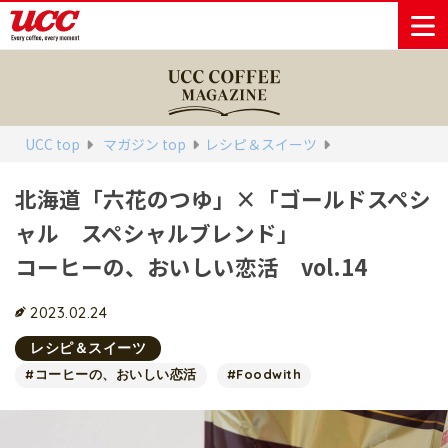
商品情報一覧
知る・楽しむ一覧
おでかけ・イベント情報一覧
サステナビリティ
企業情報
UCC top
マガジン top
レシピ＆スイーツ
北海道「六花のつゆ」×「ゴールドスペシ
Sustainability
会社案内
自然を豊かに
事業内容
直営農園
UCCの活動
ャル スペシャルブレンド」
Vision
する手助けを
トップメッ
コーヒー関
ハワイ
サステナビ
レギュラーコ
インスタント
ドリップポッ
コーヒーギフ
サステナビ
カーボンニ
セージ
連事業
リティ
UCCコーヒー
おいしいコー
UCCコーヒー
東京ディズニ
UCCのコーヒ
カフェのお仕
ジャマイカ
コーヒーの、おいしい恋活 vol.14
ーヒー
コーヒー
ドリンク
ド
ト
器具・その他
リティビジ
ュートラル
ヒーの淹れ方
博物館
コーヒー百科
アカデミー
工場見学
レシピ
ーリゾート®︎
UCCラボ
ーマガジン
事体験
パーパス
業務用サー
採用活動
ョン
Sustainability
ネイチャー
＆ バリュ
ビス事業
研究活動
2023.02.24
Challenge
ポジティブ
ー
人々を豊かに
外食事業
サステナビ
UCC神戸コ
する手助けを
レシピ＆スイーツ
コーポレー
環境と社会
コーヒーマ
リティチャ
ーヒービレ
サステナブ
トメッセー
#コーヒーの、おいしい恋活
#Foodwith
人権の尊重
シン事業
レンジ
ッジ
ルなコーヒ
ジ
サーキュラ
地域・戦略
ウェブマガ
ー調達
Sustainability
企業概要
ーエコノミ
事業
ジン
Report
サステナビ
沿革
ー