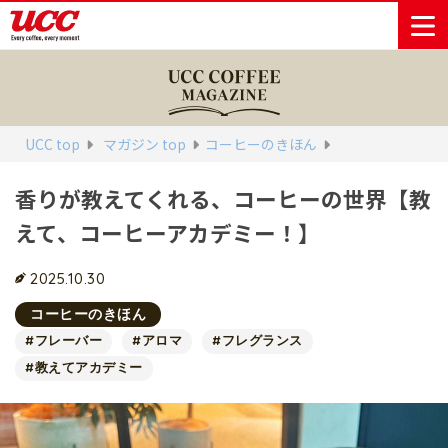
商品情報一覧
知る・楽しむ一覧
おでかけ・イベント情報一覧
サステナビリティ
企業情報
UCC top
マガジン top
コーヒーのきほん
香りが教えてくれる、コーヒーの世界【教
Sustainability
会社案内
自然を豊かに
事業内容
直営農園
UCCの活動
えて、コーヒーアカデミー！】
Vision
する手助けを
トップメッ
コーヒー関
ハワイ
サステナビ
レギュラーコ
インスタント
ドリップポッ
コーヒーギフ
サステナビ
カーボンニ
セージ
連事業
リティ
UCCコーヒー
おいしいコー
UCCコーヒー
東京ディズニ
UCCのコーヒ
カフェのお仕
ジャマイカ
ーヒー
コーヒー
ドリンク
ド
ト
器具・その他
リティビジ
ュートラル
ヒーの淹れ方
博物館
コーヒー百科
アカデミー
工場見学
レシピ
ーリゾート®︎
UCCラボ
ーマガジン
事体験
2025.10.30
パーパス
業務用サー
採用活動
ョン
Sustainability
ネイチャー
＆ バリュ
ビス事業
研究活動
Challenge
コーヒーのきほん
ポジティブ
ー
人々を豊かに
外食事業
サステナビ
UCC神戸コ
#フレーバー
#アロマ
#フレグランス
する手助けを
コーポレー
環境と社会
コーヒーマ
リティチャ
ーヒービレ
#教えてアカデミー
サステナブ
トメッセー
人権の尊重
シン事業
レンジ
ッジ
ルなコーヒ
ジ
サーキュラ
地域・戦略
ウェブマガ
ー調達
Sustainability
企業概要
ーエコノミ
事業
ジン
Report
サステナビ
沿革
ー