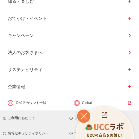
知る・楽しむ
インスタントコーヒー
おいしいコーヒーの淹れ方
おでかけ・イベント情報一覧
おでかけ・イベント
ドリンク
コーヒー百科
UCCコーヒー博物館
キャンペーン
ドリップポッド
レシピ
UCCコーヒーアカデミー
法人のお客さまへ
コーヒーギフト
UCCラボ
工場見学
サステナビリティ
サステナビリティ
器具・その他
UCCのコーヒーマガジン
東京ディズニーリゾート®︎
企業情報一覧
企業情報
カフェのお仕事体験
公式アカウント一覧
Global
サステナビリティビジョン
ご利用にあたって
プライバシーポリシー
サステナブルなコーヒー調達
トップメッセージ
情報セキュリティポリシー
サイトマップ