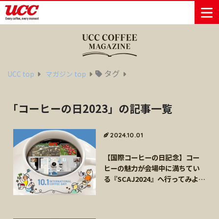
商品情報一覧
知る・楽しむ一覧
おでかけ・イベント情報一覧
サステナビリティ
企業情報
タグ
UCC top
マガジン top
Sustainability
会社案内
自然を豊かに
事業内容
直営農園
UCCの活動
「コーヒーの日2023」の記事一覧
Vision
する手助けを
トップメッ
コーヒー関
ハワイ
サステナビ
レギュラーコ
インスタント
ドリップポッ
コーヒーギフ
サステナビ
カーボンニ
セージ
連事業
リティ
UCCコーヒー
おいしいコー
UCCコーヒー
東京ディズニ
UCCのコーヒ
カフェのお仕
ジャマイカ
ーヒー
コーヒー
ドリンク
ド
ト
器具・その他
リティビジ
ュートラル
ヒーの淹れ方
博物館
コーヒー百科
アカデミー
工場見学
レシピ
ーリゾート®︎
UCCラボ
ーマガジン
事体験
2024.10.01
パーパス
業務用サー
採用活動
ョン
Sustainability
ネイチャー
＆ バリュ
ビス事業
研究活動
Challenge
ポジティブ
【国際コーヒーの日記念】コー
ー
人々を豊かに
外食事業
サステナビ
UCC神戸コ
ヒーの魅力が会場中に満ちてい
する手助けを
コーポレー
環境と社会
コーヒーマ
リティチャ
ーヒービレ
る『SCAJ2024』へ行ってみよ
サステナブ
トメッセー
人権の尊重
シン事業
レンジ
ッジ
う！
ルなコーヒ
ジ
サーキュラ
地域・戦略
ウェブマガ
ー調達
Sustainability
企業概要
ーエコノミ
事業
ジン
Report
サステナビ
沿革
ー