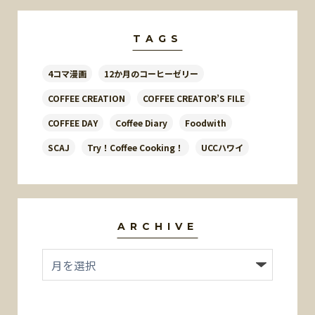
TAGS
4コマ漫画
12か月のコーヒーゼリー
COFFEE CREATION
COFFEE CREATOR’S FILE
COFFEE DAY
Coffee Diary
Foodwith
SCAJ
Try！Coffee Cooking！
UCCハワイ
ARCHIVE