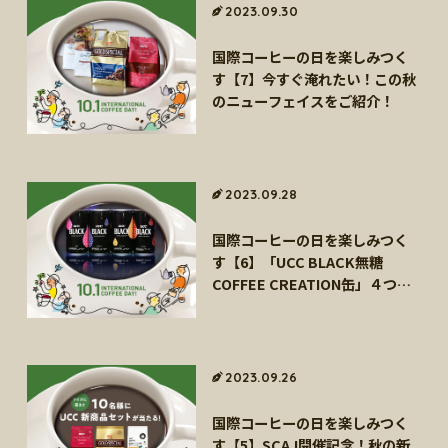
海外事業
サステナビ
2023.09.30
リティ教育
ニュースリ
リティレポ
グループサ
コーヒー×
リース
ート
国際コーヒーの日を楽しみつく
ポート
健康
す【7】今すぐ淹れたい！この秋
のニューフェイスをご紹介！
2023.09.28
国際コーヒーの日を楽しみつく
す【6】「UCC BLACK無糖
COFFEE CREATION缶」４つの
味わい、飲み比べ体験会開催！
2023.09.26
国際コーヒーの日を楽しみつく
す【5】SCAJ開催記念！秋の新