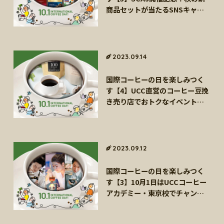
商品セットが当たるSNSキャン
ペーン！（9/27～）
2023.09.14
国際コーヒーの日を楽しみつく
す【4】UCC直営のコーヒー豆挽
き売り店でおトクなイベント実
施中！
2023.09.12
国際コーヒーの日を楽しみつく
す【3】10月1日はUCCコーヒー
アカデミー・東京校でチャンピ
オンたちの「味と香りの共演」
を体感しよう！