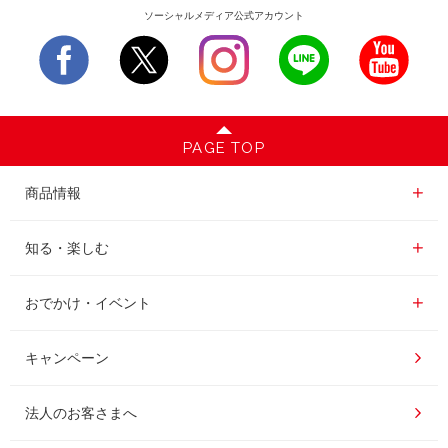
ソーシャルメディア公式アカウント
PAGE TOP
商品情報一覧
商品情報
レギュラーコーヒー
知る・楽しむ一覧
知る・楽しむ
インスタントコーヒー
おいしいコーヒーの淹れ方
おでかけ・イベント情報一覧
おでかけ・イベント
ドリンク
コーヒー百科
UCCコーヒー博物館
キャンペーン
ドリップポッド
レシピ
UCCコーヒーアカデミー
法人のお客さまへ