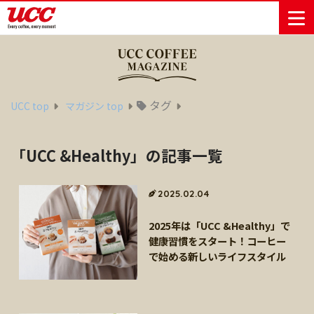
商品情報一覧
知る・楽しむ一覧
おでかけ・イベント情報一覧
サステナビリティ
企業情報
タグ
UCC top
マガジン top
Sustainability
会社案内
自然を豊かに
事業内容
直営農園
UCCの活動
「UCC &Healthy」の記事一覧
Vision
する手助けを
トップメッ
コーヒー関
ハワイ
サステナビ
レギュラーコ
インスタント
ドリップポッ
コーヒーギフ
サステナビ
カーボンニ
セージ
連事業
リティ
UCCコーヒー
おいしいコー
UCCコーヒー
東京ディズニ
UCCのコーヒ
カフェのお仕
ジャマイカ
ーヒー
コーヒー
ドリンク
ド
ト
器具・その他
リティビジ
ュートラル
ヒーの淹れ方
博物館
コーヒー百科
アカデミー
工場見学
レシピ
ーリゾート®︎
UCCラボ
ーマガジン
事体験
2025.02.04
パーパス
業務用サー
採用活動
ョン
Sustainability
ネイチャー
＆ バリュ
ビス事業
研究活動
Challenge
ポジティブ
2025年は「UCC &Healthy」で
ー
人々を豊かに
外食事業
サステナビ
UCC神戸コ
健康習慣をスタート！コーヒー
する手助けを
コーポレー
環境と社会
コーヒーマ
リティチャ
ーヒービレ
で始める新しいライフスタイル
サステナブ
トメッセー
人権の尊重
シン事業
レンジ
ッジ
ルなコーヒ
ジ
サーキュラ
地域・戦略
ウェブマガ
ー調達
Sustainability
企業概要
ーエコノミ
事業
ジン
Report
サステナビ
沿革
ー