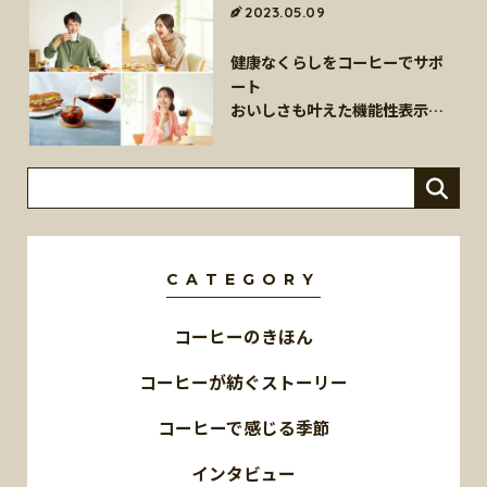
海外事業
サステナビ
2023.05.09
リティ教育
ニュースリ
リティレポ
グループサ
コーヒー×
リース
ート
健康なくらしをコーヒーでサポ
ポート
健康
ート
おいしさも叶えた機能性表示食
品『UCC &Healthy』シリーズ
CATEGORY
コーヒーのきほん
コーヒーが紡ぐストーリー
コーヒーで感じる季節
インタビュー