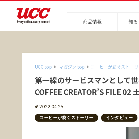
商品情報
知る
商品情報一覧
知る・楽しむ一覧
おでかけ・イベント情報一覧
サステナビリティ
企業情報
UCC top
マガジン top
コーヒーが紡ぐストーリ
第一線のサービスマンとして世
COFFEE CREATOR’S FILE 0
レギュラーコーヒー
インスタントコーヒー
2022.04.25
おいしいコーヒーの淹れ方
UCCコーヒー博物館
UCCコ
コ
コーヒーが紡ぐストーリー
インタビュー