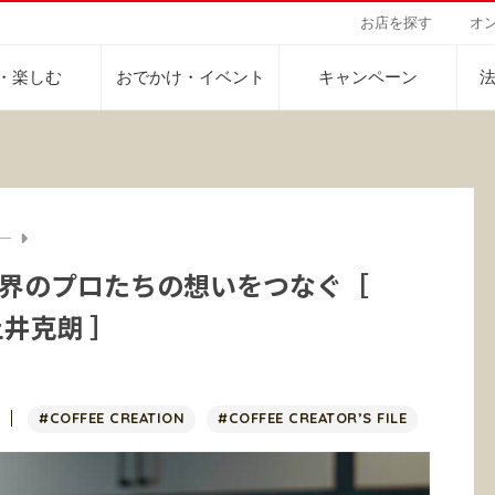
お店を探す
オ
・楽しむ
おでかけ・イベント
キャンペーン
ー
Sustainability Vision
会社案内
自然を豊かにする手
事業内容
サステナビリティビジョン
トップメッセージ
カーボンニュー
コーヒー関連事
界のプロたちの想いをつなぐ［
パーパス ＆ バリュー
ネイチャーポジ
業務用サービス
人々を豊かにする手助けを
2 土井克朗 ］
コーポレートメッセージ
外食事業
サステナブルなコーヒー調達
環境と社会
ドリンク
企業概要
ドリップポッド
コーヒーマシン
サステナビリティ教育
人権の尊重
ーヒーアカデミー
ーヒー百科
工場見学
レシピ
東京ディズニーリ
UCCラ
沿革
地域・戦略事業
コーヒー×健康
サーキュラーエ
ニュースリリース
海外事業
#COFFEE CREATION
#COFFEE CREATOR’S FILE
グループサポー