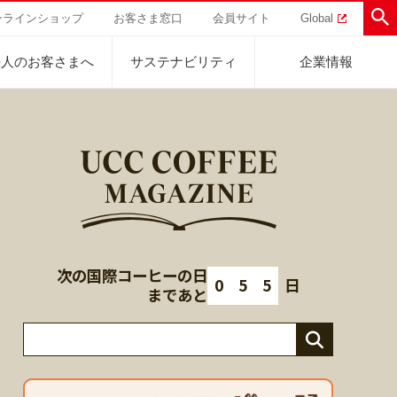
ンラインショップ
お客さま窓口
会員サイト
Global
法人のお客さまへ
サステナビリティ
企業情報
助けを
直営農園
UCCの活動
トラル
業
ハワイ
サステナビリティ
ティブ
事業
ジャマイカ
採用活動
研究活動
次の国際コーヒーの日
Sustainability Challenge
0
5
5
日
事業
コーヒーギフト
UCC神戸コーヒービレッジ
器具・その他
まであと
サステナビリティチャレンジ
ゾート®︎
ボ
UCCのコーヒーマガジン
カフェのお仕事体験
ウェブマガジン
コノミー
Sustainability Report
サステナビリティレポート
ト