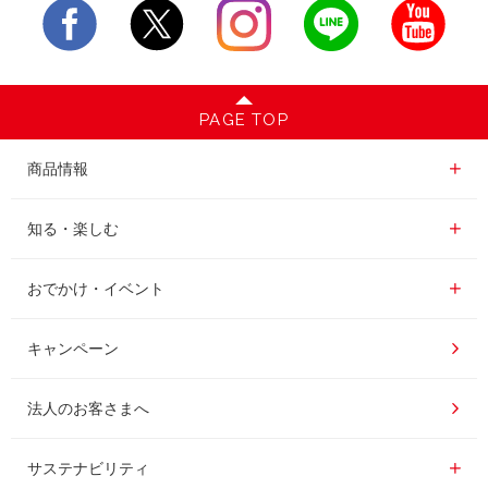
PAGE TOP
商品情報一覧
商品情報
レギュラーコーヒー
知る・楽しむ一覧
知る・楽しむ
インスタントコーヒー
おいしいコーヒーの淹れ方
おでかけ・イベント情報一覧
おでかけ・イベント
ドリンク
コーヒー百科
UCCコーヒー博物館
キャンペーン
ドリップポッド
レシピ
UCCコーヒーアカデミー
法人のお客さまへ
コーヒーギフト
UCCラボ
工場見学
サステナビリティ
サステナビリティ