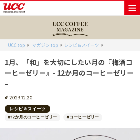
商品情報一覧
知る・楽しむ一覧
おでかけ・イベント情報一覧
サステナビリティ
企業情報
UCC top
マガジン top
レシピ＆スイーツ
1月、「和」を大切にしたい月の『梅酒コ
Sustainability
会社案内
自然を豊かに
事業内容
直営農園
UCCの活動
ーヒーゼリー』- 12か月のコーヒーゼリー
Vision
する手助けを
トップメッ
コーヒー関
ハワイ
サステナビ
レギュラーコ
インスタント
ドリップポッ
コーヒーギフ
サステナビ
カーボンニ
セージ
連事業
リティ
UCCコーヒー
おいしいコー
UCCコーヒー
東京ディズニ
UCCのコーヒ
カフェのお仕
ジャマイカ
–
ーヒー
コーヒー
ドリンク
ド
ト
器具・その他
リティビジ
ュートラル
ヒーの淹れ方
博物館
コーヒー百科
アカデミー
工場見学
レシピ
ーリゾート®︎
UCCラボ
ーマガジン
事体験
パーパス
業務用サー
採用活動
ョン
Sustainability
ネイチャー
＆ バリュ
ビス事業
研究活動
2023.12.20
Challenge
ポジティブ
ー
人々を豊かに
外食事業
サステナビ
UCC神戸コ
する手助けを
レシピ＆スイーツ
コーポレー
環境と社会
コーヒーマ
リティチャ
ーヒービレ
サステナブ
トメッセー
#12か月のコーヒーゼリー
#コーヒーゼリー
人権の尊重
シン事業
レンジ
ッジ
ルなコーヒ
ジ
サーキュラ
地域・戦略
ウェブマガ
ー調達
Sustainability
企業概要
ーエコノミ
事業
ジン
Report
サステナビ
沿革
ー