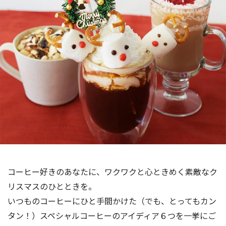
海外事業
サステナビ
リティ教育
ニュースリ
リティレポ
グループサ
コーヒー×
リース
ート
ポート
健康
コーヒー好きのあなたに、ワクワクと心ときめく素敵なク
リスマスのひとときを。
いつものコーヒーにひと手間かけた（でも、とってもカン
タン！）スペシャルコーヒーのアイディア６つを一挙にご