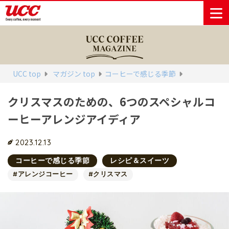
商品情報一覧
知る・楽しむ一覧
おでかけ・イベント情報一覧
サステナビリティ
企業情報
UCC top
マガジン top
コーヒーで感じる季節
クリスマスのための、6つのスペシャルコ
Sustainability
会社案内
自然を豊かに
事業内容
直営農園
UCCの活動
ーヒーアレンジアイディア
Vision
する手助けを
トップメッ
コーヒー関
ハワイ
サステナビ
レギュラーコ
インスタント
ドリップポッ
コーヒーギフ
サステナビ
カーボンニ
セージ
連事業
リティ
UCCコーヒー
おいしいコー
UCCコーヒー
東京ディズニ
UCCのコーヒ
カフェのお仕
ジャマイカ
ーヒー
コーヒー
ドリンク
ド
ト
器具・その他
リティビジ
ュートラル
ヒーの淹れ方
博物館
コーヒー百科
アカデミー
工場見学
レシピ
ーリゾート®︎
UCCラボ
ーマガジン
事体験
2023.12.13
パーパス
業務用サー
採用活動
ョン
Sustainability
ネイチャー
＆ バリュ
ビス事業
研究活動
Challenge
コーヒーで感じる季節
レシピ＆スイーツ
ポジティブ
ー
人々を豊かに
外食事業
サステナビ
UCC神戸コ
#アレンジコーヒー
#クリスマス
する手助けを
コーポレー
環境と社会
コーヒーマ
リティチャ
ーヒービレ
サステナブ
トメッセー
人権の尊重
シン事業
レンジ
ッジ
ルなコーヒ
ジ
サーキュラ
地域・戦略
ウェブマガ
ー調達
Sustainability
企業概要
ーエコノミ
事業
ジン
Report
サステナビ
沿革
ー