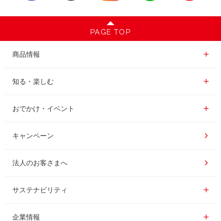
PAGE TOP
商品情報一覧
商品情報
レギュラーコーヒー
知る・楽しむ一覧
知る・楽しむ
インスタントコーヒー
おいしいコーヒーの淹れ方
おでかけ・イベント情報一覧
おでかけ・イベント
ドリンク
コーヒー百科
UCCコーヒー博物館
キャンペーン
ドリップポッド
レシピ
UCCコーヒーアカデミー
法人のお客さまへ
コーヒーギフト
UCCラボ
工場見学
サステナビリティ
サステナビリティ
器具・その他
UCCのコーヒーマガジン
東京ディズニーリゾート®︎
企業情報一覧
企業情報