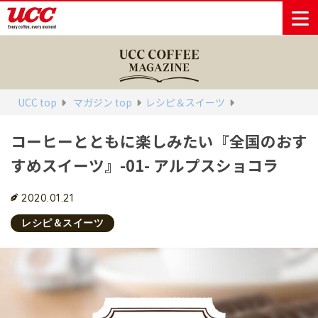
商品情報一覧
知る・楽しむ一覧
おでかけ・イベント情報一覧
サステナビリティ
企業情報
UCC top
マガジン top
レシピ＆スイーツ
コーヒーとともに楽しみたい『全国のおす
Sustainability
会社案内
自然を豊かに
事業内容
直営農園
UCCの活動
すめスイーツ』-01- アルプスショコラ
Vision
する手助けを
トップメッ
コーヒー関
ハワイ
サステナビ
レギュラーコ
インスタント
ドリップポッ
コーヒーギフ
サステナビ
カーボンニ
セージ
連事業
リティ
UCCコーヒー
おいしいコー
UCCコーヒー
東京ディズニ
UCCのコーヒ
カフェのお仕
ジャマイカ
ーヒー
コーヒー
ドリンク
ド
ト
器具・その他
リティビジ
ュートラル
ヒーの淹れ方
博物館
コーヒー百科
アカデミー
工場見学
レシピ
ーリゾート®︎
UCCラボ
ーマガジン
事体験
2020.01.21
パーパス
業務用サー
採用活動
ョン
Sustainability
ネイチャー
＆ バリュ
ビス事業
研究活動
Challenge
レシピ＆スイーツ
ポジティブ
ー
人々を豊かに
外食事業
サステナビ
UCC神戸コ
する手助けを
コーポレー
環境と社会
コーヒーマ
リティチャ
ーヒービレ
サステナブ
トメッセー
人権の尊重
シン事業
レンジ
ッジ
ルなコーヒ
ジ
サーキュラ
地域・戦略
ウェブマガ
ー調達
Sustainability
企業概要
ーエコノミ
事業
ジン
Report
サステナビ
沿革
ー