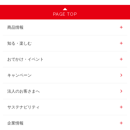
PAGE TOP
商品情報一覧
商品情報
レギュラーコーヒー
知る・楽しむ一覧
知る・楽しむ
インスタントコーヒー
おいしいコーヒーの淹れ方
おでかけ・イベント情報一覧
おでかけ・イベント
ドリンク
コーヒー百科
UCCコーヒー博物館
キャンペーン
ドリップポッド
レシピ
UCCコーヒーアカデミー
法人のお客さまへ
コーヒーギフト
UCCラボ
工場見学
サステナビリティ
サステナビリティ
器具・その他
UCCのコーヒーマガジン
東京ディズニーリゾート®︎
企業情報一覧
企業情報