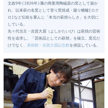
文政9年(1826年)藩の商業用陶磁器の窯として築か
れ、以来萩の名窯として登り窯焼成・蹴り轆轤[ロク
ロ]など伝統を重んじ「本当の萩焼らしさ」を大切に
している。

先々代当主・吉賀大眉（よしかたいび）は萩焼の芸術
性を追求し、「芸術品としての萩焼」を確立。窯元だ
けでなく、
美術館・吉賀大眉記念館
を併設している。  