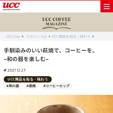
商品情報一覧
知る・楽しむ一覧
おでかけ・イベント情報一覧
サステナビリティ
企業情報
UCC top
マガジン top
UCC商品を知る・味わう
手馴染みのいい萩焼で、コーヒーを。
Sustainability
会社案内
自然を豊かに
事業内容
直営農園
UCCの活動
–和の器を楽しむ–
Vision
する手助けを
トップメッ
コーヒー関
ハワイ
サステナビ
レギュラーコ
インスタント
ドリップポッ
コーヒーギフ
サステナビ
カーボンニ
セージ
連事業
リティ
UCCコーヒー
おいしいコー
UCCコーヒー
東京ディズニ
UCCのコーヒ
カフェのお仕
ジャマイカ
ーヒー
コーヒー
ドリンク
ド
ト
器具・その他
リティビジ
ュートラル
ヒーの淹れ方
博物館
コーヒー百科
アカデミー
工場見学
レシピ
ーリゾート®︎
UCCラボ
ーマガジン
事体験
2021.12.27
パーパス
業務用サー
採用活動
ョン
Sustainability
ネイチャー
＆ バリュ
ビス事業
研究活動
Challenge
UCC商品を知る・味わう
ポジティブ
ー
人々を豊かに
外食事業
サステナビ
UCC神戸コ
#和の器
#萩焼
#コーヒーカップ
する手助けを
コーポレー
環境と社会
コーヒーマ
リティチャ
ーヒービレ
サステナブ
トメッセー
人権の尊重
シン事業
レンジ
ッジ
ルなコーヒ
ジ
サーキュラ
地域・戦略
ウェブマガ
ー調達
Sustainability
企業概要
ーエコノミ
事業
ジン
Report
サステナビ
沿革
ー