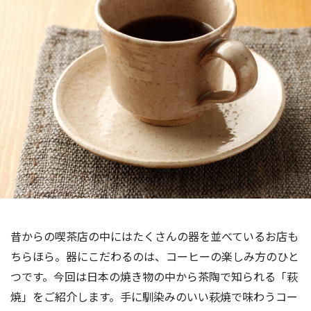
海外事業
サステナビ
リティ教育
ニュースリ
リティレポ
グループサ
コーヒー×
リース
ート
ポート
健康
昔からの喫茶店の中にはたくさんの器を並べているお店も
ちらほら。器にこだわるのは、コーヒーの楽しみ方のひと
つです。今回は日本の焼き物の中から茶陶で知られる「萩
焼」をご紹介します。手に馴染みのいい萩焼で味わうコー