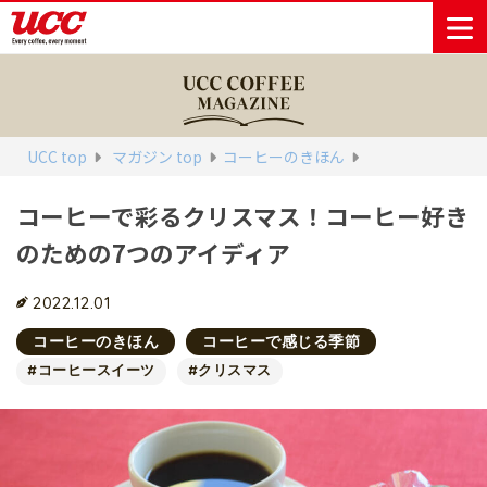
商品情報一覧
知る・楽しむ一覧
おでかけ・イベント情報一覧
サステナビリティ
企業情報
UCC top
マガジン top
コーヒーのきほん
コーヒーで彩るクリスマス！コーヒー好き
Sustainability
会社案内
自然を豊かに
事業内容
直営農園
UCCの活動
のための7つのアイディア
Vision
する手助けを
トップメッ
コーヒー関
ハワイ
サステナビ
レギュラーコ
インスタント
ドリップポッ
コーヒーギフ
サステナビ
カーボンニ
セージ
連事業
リティ
UCCコーヒー
おいしいコー
UCCコーヒー
東京ディズニ
UCCのコーヒ
カフェのお仕
ジャマイカ
ーヒー
コーヒー
ドリンク
ド
ト
器具・その他
リティビジ
ュートラル
ヒーの淹れ方
博物館
コーヒー百科
アカデミー
工場見学
レシピ
ーリゾート®︎
UCCラボ
ーマガジン
事体験
2022.12.01
パーパス
業務用サー
採用活動
ョン
Sustainability
ネイチャー
＆ バリュ
ビス事業
研究活動
Challenge
コーヒーのきほん
コーヒーで感じる季節
ポジティブ
ー
人々を豊かに
外食事業
サステナビ
UCC神戸コ
#コーヒースイーツ
#クリスマス
する手助けを
コーポレー
環境と社会
コーヒーマ
リティチャ
ーヒービレ
サステナブ
トメッセー
人権の尊重
シン事業
レンジ
ッジ
ルなコーヒ
ジ
サーキュラ
地域・戦略
ウェブマガ
ー調達
Sustainability
企業概要
ーエコノミ
事業
ジン
Report
サステナビ
沿革
ー