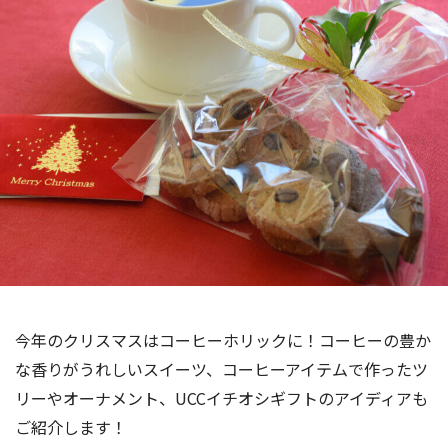
海外事業
サステナビ
リティ教育
ニュースリ
リティレポ
グループサ
コーヒー×
リース
ート
ポート
健康
今年のクリスマスはコーヒーホリックに！コーヒーの豊か
な香りがうれしいスイーツ、コーヒーアイテムで作ったツ
リーやオーナメント、UCCイチオシギフトのアイディアも
ご紹介します！