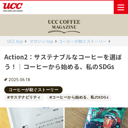
商品情報一覧
知る・楽しむ一覧
おでかけ・イベント情報一覧
サステナビリティ
企業情報
UCC top
マガジン top
コーヒーが紡ぐストーリー
Action2：サステナブルなコーヒーを選ぼ
Sustainability
会社案内
自然を豊かに
事業内容
直営農園
UCCの活動
う！｜コーヒーから始める、私のSDGs
Vision
する手助けを
トップメッ
コーヒー関
ハワイ
サステナビ
レギュラーコ
インスタント
ドリップポッ
コーヒーギフ
サステナビ
カーボンニ
セージ
連事業
リティ
UCCコーヒー
おいしいコー
UCCコーヒー
東京ディズニ
UCCのコーヒ
カフェのお仕
ジャマイカ
ーヒー
コーヒー
ドリンク
ド
ト
器具・その他
リティビジ
ュートラル
ヒーの淹れ方
博物館
コーヒー百科
アカデミー
工場見学
レシピ
ーリゾート®︎
UCCラボ
ーマガジン
事体験
2025.06.18
パーパス
業務用サー
採用活動
ョン
Sustainability
ネイチャー
＆ バリュ
ビス事業
研究活動
Challenge
コーヒーが紡ぐストーリー
ポジティブ
ー
人々を豊かに
外食事業
サステナビ
UCC神戸コ
#サステナビリティ
#コーヒーから始める、私のSDGs
する手助けを
コーポレー
環境と社会
コーヒーマ
リティチャ
ーヒービレ
サステナブ
トメッセー
人権の尊重
シン事業
レンジ
ッジ
ルなコーヒ
ジ
サーキュラ
地域・戦略
ウェブマガ
ー調達
Sustainability
企業概要
ーエコノミ
事業
ジン
Report
サステナビ
沿革
ー