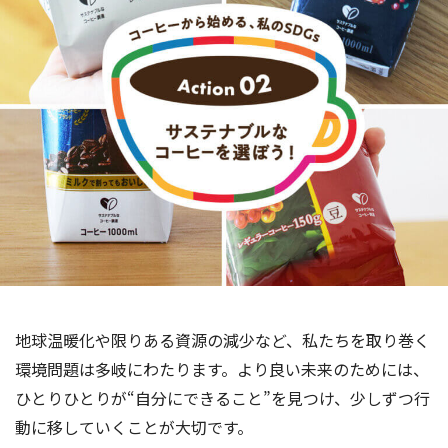
海外事業
サステナビ
リティ教育
ニュースリ
リティレポ
グループサ
コーヒー×
リース
ート
ポート
健康
地球温暖化や限りある資源の減少など、私たちを取り巻く
環境問題は多岐にわたります。より良い未来のためには、
ひとりひとりが“自分にできること”を見つけ、少しずつ行
動に移していくことが大切です。