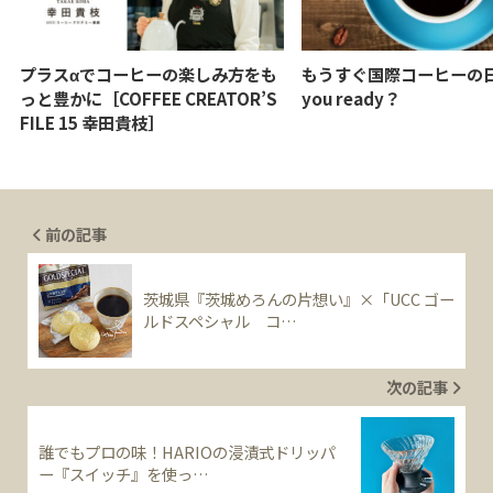
プラスαでコーヒーの楽しみ方をも
もうすぐ国際コーヒーの日
っと豊かに［COFFEE CREATOR’S
you ready？
FILE 15 幸田貴枝］
前の記事
茨城県『茨城めろんの片想い』×「UCC ゴー
ルドスペシャル コ…
次の記事
誰でもプロの味！HARIOの浸漬式ドリッパ
ー『スイッチ』を使っ…