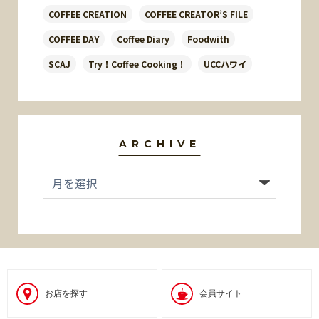
COFFEE CREATION
COFFEE CREATOR’S FILE
COFFEE DAY
Coffee Diary
Foodwith
SCAJ
Try！Coffee Cooking！
UCCハワイ
ARCHIVE
お店を探す
会員サイト