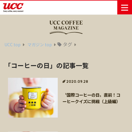
商品情報一覧
知る・楽しむ一覧
おでかけ・イベント情報一覧
サステナビリティ
企業情報
タグ
UCC top
マガジン top
Sustainability
会社案内
自然を豊かに
事業内容
直営農園
UCCの活動
「コーヒーの日」の記事一覧
Vision
する手助けを
トップメッ
コーヒー関
ハワイ
サステナビ
レギュラーコ
インスタント
ドリップポッ
コーヒーギフ
サステナビ
カーボンニ
セージ
連事業
リティ
UCCコーヒー
おいしいコー
UCCコーヒー
東京ディズニ
UCCのコーヒ
カフェのお仕
ジャマイカ
ーヒー
コーヒー
ドリンク
ド
ト
器具・その他
リティビジ
ュートラル
ヒーの淹れ方
博物館
コーヒー百科
アカデミー
工場見学
レシピ
ーリゾート®︎
UCCラボ
ーマガジン
事体験
2020.09.28
パーパス
業務用サー
採用活動
ョン
Sustainability
ネイチャー
＆ バリュ
ビス事業
研究活動
Challenge
ポジティブ
〝国際コーヒーの日〟直前！コ
ー
人々を豊かに
外食事業
サステナビ
UCC神戸コ
ーヒークイズに挑戦（上級編）
する手助けを
コーポレー
環境と社会
コーヒーマ
リティチャ
ーヒービレ
サステナブ
トメッセー
人権の尊重
シン事業
レンジ
ッジ
ルなコーヒ
ジ
サーキュラ
地域・戦略
ウェブマガ
ー調達
Sustainability
企業概要
ーエコノミ
事業
ジン
Report
サステナビ
沿革
ー