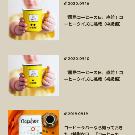
海外事業
サステナビ
2020.09.16
リティ教育
ニュースリ
リティレポ
グループサ
コーヒー×
リース
ート
〝国際コーヒーの日〟直前！コ
ポート
健康
ーヒークイズに挑戦（中級編）
2020.09.10
〝国際コーヒーの日〟直前！コ
ーヒークイズに挑戦（初級編）
2019.09.19
コーヒーラバーなら知っておき
たい特別な日、『コーヒーの