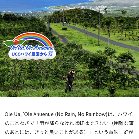
海外事業
サステナビ
リティ教育
ニュースリ
リティレポ
グループサ
コーヒー×
リース
ート
ポート
健康
Ole Ua, ‘Ole Anuenue (No Rain, No Rainbow)は、ハワイ
のことわざで「雨が降らなければ虹はできない（困難な事
のあとには、きっと良いことがある）」という意味。虹が