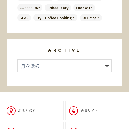
COFFEE DAY
Coffee Diary
Foodwith
SCAJ
Try！Coffee Cooking！
UCCハワイ
ARCHIVE
お店を探す
会員サイト