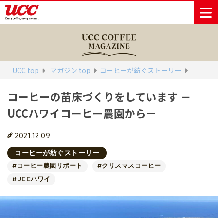
商品情報一覧
知る・楽しむ一覧
おでかけ・イベント情報一覧
サステナビリティ
企業情報
UCC top
マガジン top
コーヒーが紡ぐストーリー
コーヒーの苗床づくりをしています －
Sustainability
会社案内
自然を豊かに
事業内容
直営農園
UCCの活動
UCCハワイコーヒー農園から－
Vision
する手助けを
トップメッ
コーヒー関
ハワイ
サステナビ
レギュラーコ
インスタント
ドリップポッ
コーヒーギフ
サステナビ
カーボンニ
セージ
連事業
リティ
UCCコーヒー
おいしいコー
UCCコーヒー
東京ディズニ
UCCのコーヒ
カフェのお仕
ジャマイカ
ーヒー
コーヒー
ドリンク
ド
ト
器具・その他
リティビジ
ュートラル
ヒーの淹れ方
博物館
コーヒー百科
アカデミー
工場見学
レシピ
ーリゾート®︎
UCCラボ
ーマガジン
事体験
2021.12.09
パーパス
業務用サー
採用活動
ョン
Sustainability
ネイチャー
＆ バリュ
ビス事業
研究活動
Challenge
コーヒーが紡ぐストーリー
ポジティブ
ー
人々を豊かに
外食事業
サステナビ
UCC神戸コ
#コーヒー農園リポート
#クリスマスコーヒー
する手助けを
コーポレー
環境と社会
コーヒーマ
リティチャ
ーヒービレ
#UCCハワイ
サステナブ
トメッセー
人権の尊重
シン事業
レンジ
ッジ
ルなコーヒ
ジ
サーキュラ
地域・戦略
ウェブマガ
ー調達
Sustainability
企業概要
ーエコノミ
事業
ジン
Report
サステナビ
沿革
ー