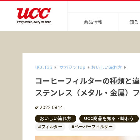
商品情報
知る
商品情報一覧
知る・楽しむ一覧
おでかけ・イベント情報一覧
サステナビリティ
企業情報
UCC top
マガジン top
おいしい淹れ方
コーヒーフィルターの種類と違
ステンレス（メタル・金属）フ
レギュラーコーヒー
インスタントコーヒー
2022.08.14
おいしいコーヒーの淹れ方
UCCコーヒー博物館
UCCコ
コ
おいしい淹れ方
UCC商品を知る・味わう
#フィルター
#ペーパーフィルター