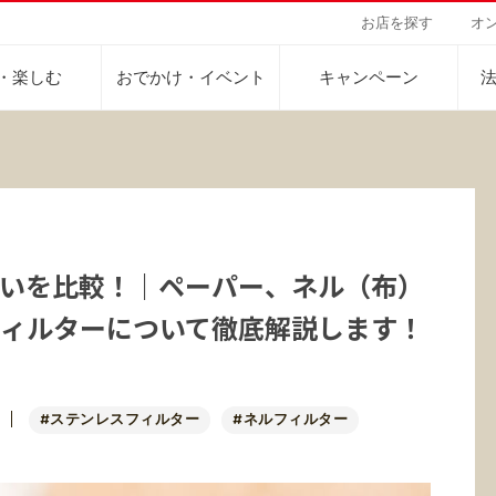
お店を探す
オ
・楽しむ
おでかけ・イベント
キャンペーン
Sustainability Vision
会社案内
自然を豊かにする手
事業内容
サステナビリティビジョン
トップメッセージ
カーボンニュー
コーヒー関連事
いを比較！｜ペーパー、ネル（布）
パーパス ＆ バリュー
ネイチャーポジ
業務用サービス
人々を豊かにする手助けを
ィルターについて徹底解説します！
コーポレートメッセージ
外食事業
サステナブルなコーヒー調達
環境と社会
ドリンク
企業概要
ドリップポッド
コーヒーマシン
サステナビリティ教育
人権の尊重
ーヒーアカデミー
ーヒー百科
工場見学
レシピ
東京ディズニーリ
UCCラ
沿革
地域・戦略事業
コーヒー×健康
サーキュラーエ
ニュースリリース
海外事業
#ステンレスフィルター
#ネルフィルター
グループサポー