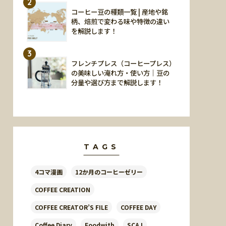
2
コーヒー豆の種類一覧 | 産地や銘
柄、焙煎で変わる味や特徴の違い
を解説します！
3
フレンチプレス（コーヒープレス）
の美味しい淹れ方・使い方｜豆の
分量や選び方まで解説します！
TAGS
4コマ漫画
12か月のコーヒーゼリー
COFFEE CREATION
COFFEE CREATOR’S FILE
COFFEE DAY
Coffee Diary
Foodwith
SCAJ