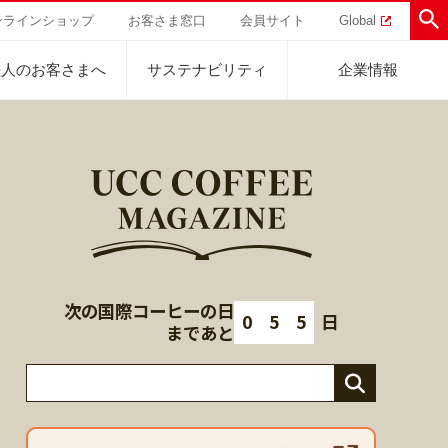
ンラインショップ
お客さま窓口
会員サイト
Global
法人のお客さまへ
サステナビリティ
企業情報
助けを
直営農園
UCCの活動
トラル
業
ハワイ
サステナビリティ
ティブ
事業
ジャマイカ
採用活動
研究活動
次の国際コーヒーの日
Sustainability Challenge
0
5
5
日
事業
コーヒーギフト
UCC神戸コーヒービレッジ
器具・その他
まであと
サステナビリティチャレンジ
ゾート®︎
ボ
UCCのコーヒーマガジン
カフェのお仕事体験
ウェブマガジン
コノミー
Sustainability Report
サステナビリティレポート
ト