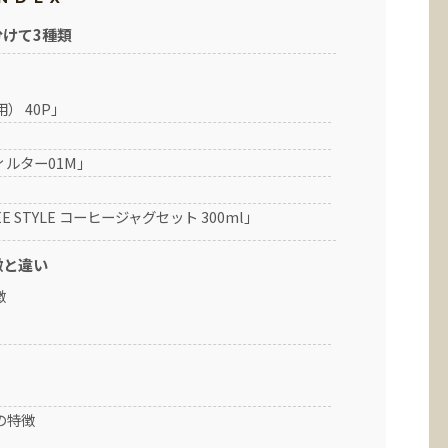
けて3種類
） 40P」
ィルター01M」
E STYLE コーヒージャグセット 300ml」
徴と違い
徴
の特徴